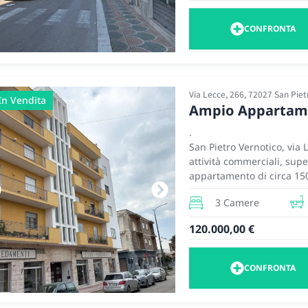
Immobile con grande pote
perfetto per professionis
CONFRONTA
soluzione centrale e versa
Via Lecce, 266, 72027 San Piet
In Vendita
Ampio Appartame
.
San Pietro Vernotico, via
attività commerciali, supe
appartamento di circa 150
palazzo dotato di ascenso
3 Camere
L’appartamento è in buon
luminosi e una buona disp
120.000,00 €
comprende un’ampia sala 
locale dispensa, veranda 
composta da tre camere da
CONFRONTA
per coppie e famiglie in 
spaziosa.