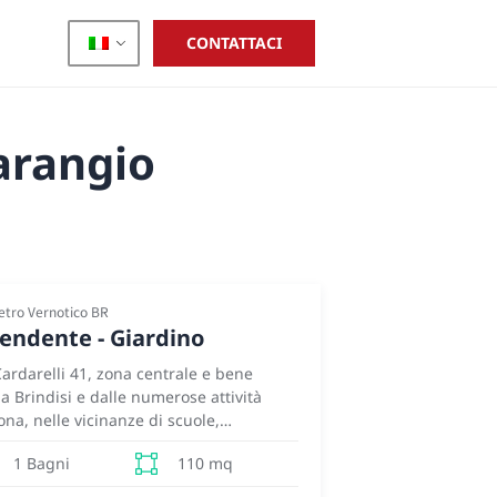
CONTATTACI
arangio
ietro Vernotico BR
pendente - Giardino
Cardarelli 41, zona centrale e bene
ia Brindisi e dalle numerose attività
na, nelle vicinanze di scuole,
anti, in vendita una graziosa abitazione
110 mq
1 Bagni
iardino di pertinenza. L’immobile è in
turato pochi fa con nuovi impianti e