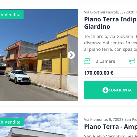
Via Giovanni Pascoli, 5, 72020 
In Vendita
Piano Terra Indip
Giardino
Torchiarolo, via Giovanni 
distanza dal centro. In v
al piano terra, con spazi
L’immobile è in buono sta
3 Camere
disposti ed una metratura
superficie di circa 210 m
170.000,00 €
all’abitazione, è compos
giorno open space con due
pertinenza, ideale per pa
CONFRONTA
composta da tre ampie ca
L’ampio prospetto e la do
durante tutto il giorno e 
sfruttabile durante tutto
Via Piemonte, 6, 72027 San Pi
per famiglie e giovani co
In Vendita
Piano Terra - Am
San Pietro Vernotico, via