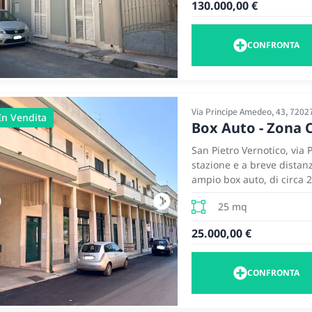
130.000,00 €
rifiniture di ottima qualit
una buona distribuzione d
esterna privata utilizzabi
CONFRONTA
un ingresso/disimpegno, 
giardino, due ampie camer
a volte a stella con pietr
doccia. L’area esterna, del
Via Principe Amedeo, 43, 7202
per godersi momenti all’a
In Vendita
Box Auto - Zona 
opportunità che elimina l
domestici o alle ristruttur
San Pietro Vernotico, via
stazione e a breve distanz
ampio box auto, di circa 
edificio residenziale, il
25 mq
spazio di manovra
25.000,00 €
CONFRONTA