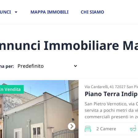
UNCI
MAPPA IMMOBILI
CHI SIAMO
nnunci Immobiliare M
na per:
Via Cardarelli, 41 72027 San P
In Vendita
Piano Terra Indi
San Pietro Vernotico, via 
servita a pochi metri da v
commerciali presenti in zo
supermercati, bar e ristor
2 Camere
posta al piano terra con g
ottime condizioni, ristrut