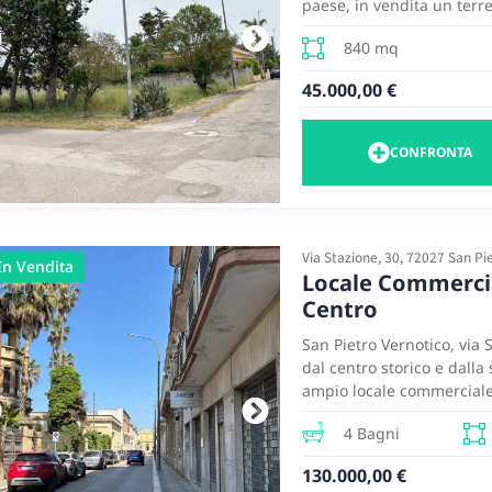
paese, in vendita un terre
ampio prospetto ad angol
840 mq
ottimale per edificare una
45.000,00 €
CONFRONTA
Via Stazione, 30, 72027 San Pi
In Vendita
Locale Commercial
Centro
San Pietro Vernotico, via 
dal centro storico e dalla 
ampio locale commerciale,
professionale di circa 50 
4 Bagni
commerciale è costituito 
bagni e un locale ripostig
130.000,00 €
un ingresso su sala d’att