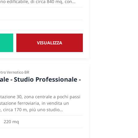
no edificabile, di circa 840 mq, con
o. Metratura perfetta e posizione
 villetta circondata da giardino.
VISUALIZZA
etro Vernotico BR
e - Studio Professionale -
Stazione 30, zona centrale a pochi passi
stazione ferroviaria, in vendita un
 circa 170 m, più uno studio
mq. L’immobile è in buono stato, il locale
220 mq
da un unico ambiente e dotato di due
lio, lo studio professionale è formato da
esa, due mapi vani e due bagni.