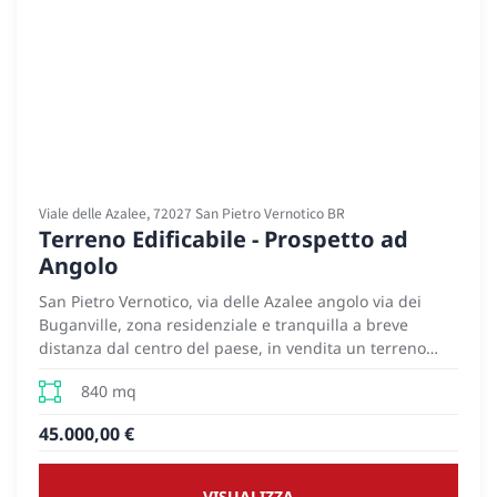
Viale delle Azalee, 72027 San Pietro Vernotico BR
Terreno Edificabile - Prospetto ad
Angolo
San Pietro Vernotico, via delle Azalee angolo via dei
Buganville, zona residenziale e tranquilla a breve
distanza dal centro del paese, in vendita un terreno
edificabile, di circa 840 mq, con ampio prospetto ad
840 mq
angolo. Metratura perfetta e posizione ottimale per
edificare una villetta circondata da giardino.
45.000,00 €
VISUALIZZA