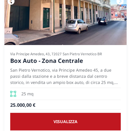
Via Principe Amedeo, 43, 72027 San Pietro Vernotico BR
Box Auto - Zona Centrale
San Pietro Vernotico, via Principe Amedeo 45, a due
passi dalla stazione e a breve distanza dal centro
storico, in vendita un ampio box auto, di circa 25 mq,
posto al piano seminterrato di un edificio residenziale,
25 mq
il garage gode di accesso semplice e ampio spazio di
manovra
25.000,00 €
VISUALIZZA