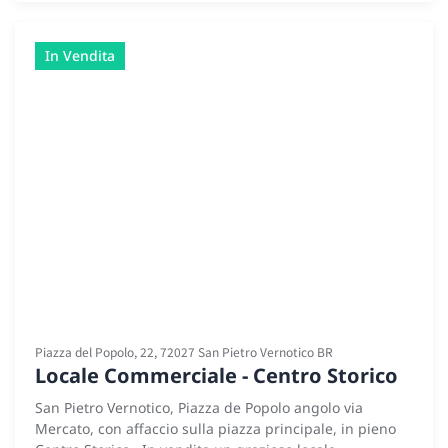
superiore, è formata da due spaziose camere da letto,
una delle quali con balcone, una camera padronale ed
un bagno con vasca. È inoltre presente un’ampia
In Vendita
dependance con bagno privato e accesso alla terrazza
pavimentata di circa 100 mq. Completa la proprietà un
garage di circa 60 mq collegato direttamente
all’abitazione tramite scala interna Soluzione perfetta
per chi non vuole scendere a compromessi e desidera
vivere in una zona centrale a pochi passi da ogni
comodità.
Piazza del Popolo, 22, 72027 San Pietro Vernotico BR
Locale Commerciale - Centro Storico
San Pietro Vernotico, Piazza de Popolo angolo via
Mercato, con affaccio sulla piazza principale, in pieno