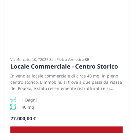
Via Mercato, 10, 72027 San Pietro Vernotico BR
Locale Commerciale - Centro Storico
In vendita locale commerciale di circa 40 mq, in pieno
centro storico. L’immobile, si trova a due passi da Piazza
del Popolo, è stato recentemente ristrutturato e si
presenta in ottime condizioni è composto da due vani e
1 Bagni
un bagno di servizio e Il soffitto a volte a stella dona
un’atmosfera elegante. Gli impianti elettrico, idrico e
40 mq
fognario sono stati adeguati alle normative vigenti,
27.000,00 €
garantendo sicurezza e funzionalità. La posizione
privilegiata, in una zona ad alta visibilità, lo rende
ideale per attività di gastronomia e preparazione di cibi